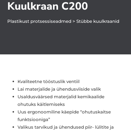
Kuulkraan C200
Plastikust protsessiseadmed
>
Stübbe kuulkraanid
Kvaliteetne tööstuslik ventiil
Lai materjalide ja ühendusviiside valik
Usaldusväärsed materjalid kemikaalide
ohutuks käitlemiseks
Uus ergonoomiline käepide “ohutuskaitse
funktsiooniga”
Valikus tarvikud ja ühendused piir- lülitite ja